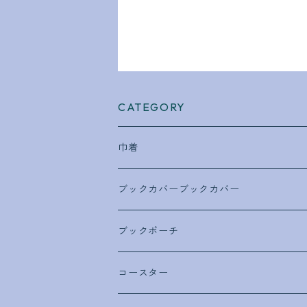
CATEGORY
巾着
巾着ポーチ
ブックカバーブックカバー
丸底巾着ポーチ
文庫本サイズ
ブックポーチ
ミニ巾着ポーチ
A5サイズ
文庫・新書サイズ
コースター